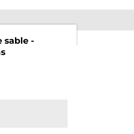
 sable -
as