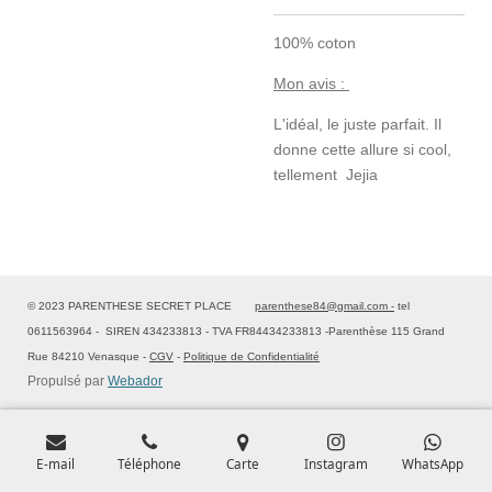
100% coton
Mon avis :
L'idéal, le juste parfait. Il
donne cette allure si cool,
tellement Jejia
© 2023 PARENTHESE SECRET PLACE
parenthese84@gmail.com -
tel
0611563964 - SIREN 434233813 - TVA FR84434233813 -Parenthèse 115 Grand
Rue 84210 Venasque -
CGV
-
Politique de Confidentialité
Propulsé par
Webador
E-mail
Téléphone
Carte
Instagram
WhatsApp